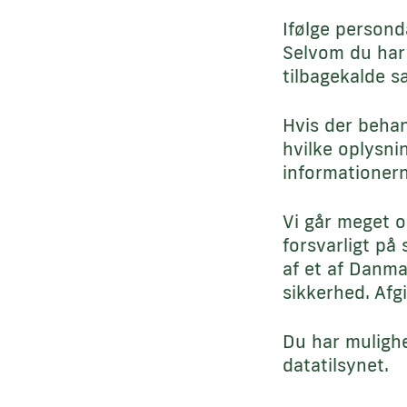
Ifølge person
Selvom du har 
tilbagekalde sa
Hvis der behand
hvilke oplysni
informationern
Vi går meget o
forsvarligt på
af et af Danma
sikkerhed. Afg
Du har mulighe
datatilsynet.