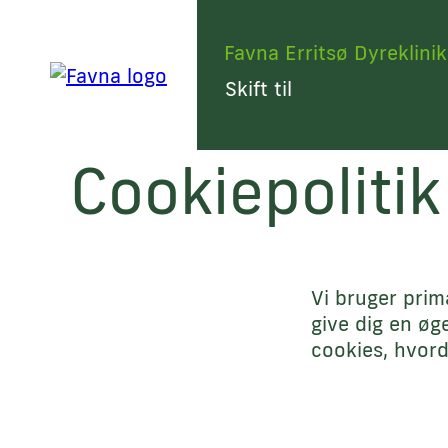
Favna Erritsø Dyreklinik
Cookiepolitik
Vi bruger prim
give dig en øg
cookies, hvord