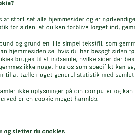
okie?
 af stort set alle hjemmesider og er nødvendige
stik for siden, at du kan forblive logget ind, g
 bund og grund en lille simpel tekstfil, som gem
n hjemmesiden se, hvis du har besøgt siden før
okies bruges til at indsamle, hvilke sider der be
 gemmes ikke noget hos os som specifikt kan se,
un til at tælle noget generel statistik med samle
amler ikke oplysninger på din computer og kan e
erved er en cookie meget harmløs.
r og sletter du cookies