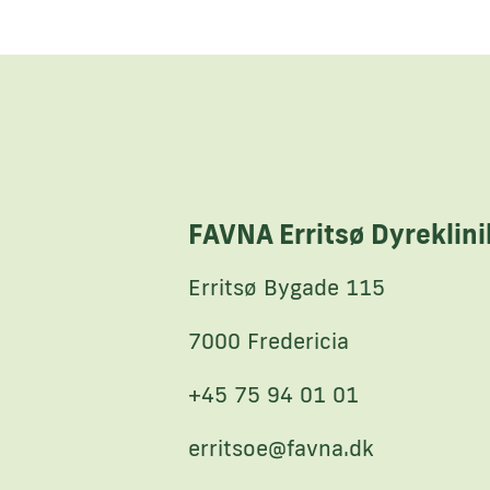
FAVNA Erritsø Dyreklini
Erritsø Bygade 115
7000 Fredericia
+45 75 94 01 01
erritsoe@favna.dk