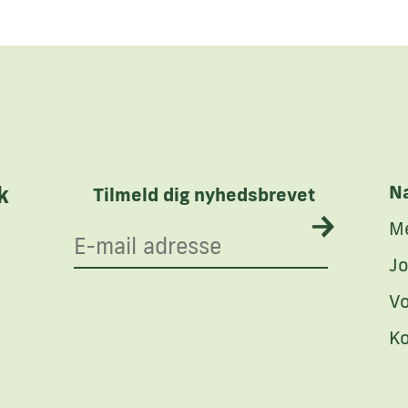
Na
k
Tilmeld dig nyhedsbrevet
M
Jo
Vo
K