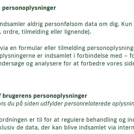
e personoplysninger
dsamler aldrig personfølsom data om dig. Kun h
. ordre, tilmelding eller lignende).
via en formular eller tilmelding personoplysnin
plysningerne er indsamlet i forbindelse med – 
undersøge og analysere for at forbedre vores sid
f brugerens personoplysninger
vis du på siden udfylder personrelaterede oplysninge
rdningen er til for at regulere behandling og i
lusiv de data, der kan blive indsamlet via intern