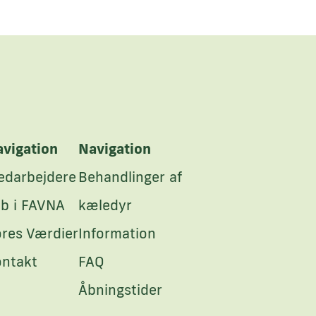
vigation
Navigation
edarbejdere
Behandlinger af
b i FAVNA
kæledyr
res Værdier
Information
ontakt
FAQ
Åbningstider