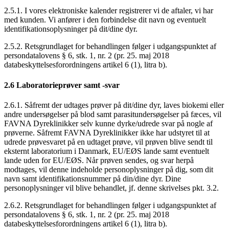
2.5.1. I vores elektroniske kalender registrerer vi de aftaler, vi har
med kunden. Vi anfører i den forbindelse dit navn og eventuelt
identifikationsoplysninger på dit/dine dyr.
2.5.2. Retsgrundlaget for behandlingen følger i udgangspunktet af
persondatalovens § 6, stk. 1, nr. 2 (pr. 25. maj 2018
databeskyttelsesforordningens artikel 6 (1), litra b).
2.6 Laboratorieprøver samt -svar
2.6.1. Såfremt der udtages prøver på dit/dine dyr, laves biokemi eller
andre undersøgelser på blod samt parasitundersøgelser på fæces, vil
FAVNA Dyreklinikker selv kunne dyrke/udrede svar på nogle af
prøverne. Såfremt FAVNA Dyreklinikker ikke har udstyret til at
udrede prøvesvaret på en udtaget prøve, vil prøven blive sendt til
eksternt laboratorium i Danmark, EU/EØS lande samt eventuelt
lande uden for EU/EØS. Når prøven sendes, og svar herpå
modtages, vil denne indeholde personoplysninger på dig, som dit
navn samt identifikationsnummer på din/dine dyr. Dine
personoplysninger vil blive behandlet, jf. denne skrivelses pkt. 3.2.
2.6.2. Retsgrundlaget for behandlingen følger i udgangspunktet af
persondatalovens § 6, stk. 1, nr. 2 (pr. 25. maj 2018
databeskyttelsesforordningens artikel 6 (1), litra b).