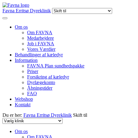
Favna Erritsø Dyreklinik
Om os
Om FAVNA
Medarbejdere
Job i FAVNA
Vores Værdier
Behandlinger af kæledyr
Information
FAVNA Plan sundhedspakke
Priser
Forsikring af kæledyr
Dyrlægekonto
Åbningstider
FAQ
Webshop
Kontakt
Du er her:
Favna Erritsø Dyreklinik
Skift til
Om os
Om FAVNA