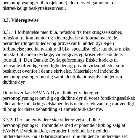
personoplysninger til tredjelande), der derved garanterer et
tilstrækkeligt beskyttelsesniveau.
3.3. Videregivelse
3.3.1. I forbindelse med bl.a. refusion fra forsikringsselskaber,
refusion fra kommuner og videregivelse af journalmateriale,
herunder røntgenbilleder og prøvesvar til anden dyrlæge i
forbindelse med henvisning til bl.a. specialist, eller kundens ønske
om skift til anden dyrlæge, videregives epikriser eller kundens
journal, jf. Den Danske Dyrlægeforenings Etiske kodeks til
relevante offentlige myndigheder og private virksomheder som
beskrevet ovenfor i denne skrivelse. Materialet vil indeholde
personoplysninger om dig samt identifikationsoplysninger om
dit/dine dyr.
Derudover kan FAVNA Dyreklinikker videregive
personoplysninger om dig og dit/dine dyr til vores forsikringsselskab
eller andre forsikringsselskaber, hvis dette er relevant og nødvendigt
til brug for deres behandling af anmeldte skader mv.
3.3.2. Der kan endvidere ske videregivelse af dine
personoplysninger i forbindelse med et potentielt køb og salg af
FAVNA Dyreklinikker, herunder i forbindelse med den
undersøgelses- og afklaringsproces (due diligence-undersøgelse),