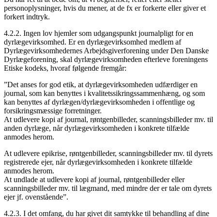
personoplysninger, hvis du mener, at de fx er forkerte eller giver et
forkert indtryk.
4.2.2. Ingen lov hjemler som udgangspunkt journalpligt for en
dyrlægevirksomhed. Er en dyrlægevirksomhed medlem af
Dyrlægevirksomhedernes Arbejdsgiverforening under Den Danske
Dyrlægeforening, skal dyrlægevirksomheden efterleve foreningens
Etiske kodeks, hvoraf følgende fremgår:
”Det anses for god etik, at dyrlægevirksomheden udfærdiger en
journal, som kan benyttes i kvalitetssikringssammenhæng, og som
kan benyttes af dyrlægen/dyrlægevirksomheden i offentlige og
forsikringsmæssige forretninger.
At udlevere kopi af journal, røntgenbilleder, scanningsbilleder mv. til
anden dyrlæge, når dyrlægevirksomheden i konkrete tilfælde
anmodes herom.
At udlevere epikrise, røntgenbilleder, scanningsbilleder mv. til dyrets
registrerede ejer, når dyrlægevirksomheden i konkrete tilfælde
anmodes herom.
At undlade at udlevere kopi af journal, røntgenbilleder eller
scanningsbilleder mv. til lægmand, med mindre der er tale om dyrets
ejer jf. ovenstående”.
4.2.3. I det omfang, du har givet dit samtykke til behandling af dine