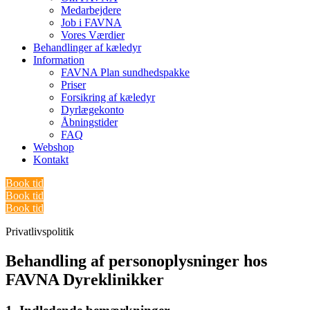
Medarbejdere
Job i FAVNA
Vores Værdier
Behandlinger af kæledyr
Information
FAVNA Plan sundhedspakke
Priser
Forsikring af kæledyr
Dyrlægekonto
Åbningstider
FAQ
Webshop
Kontakt
Book tid
Book tid
Book tid
Privatlivspolitik
Behandling af personoplysninger hos
FAVNA Dyreklinikker