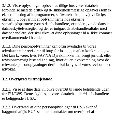
3.1.2. Visse oplysninger opbevares tillige hos vores databehandlere i
forbindelse med de drifts- og it- sikkerhedsmæssige opgaver (som fx
ekstern hosting af it-programmer, softwarebackup mv.), vi får løst
eksternt. Opbevaring af oplysningerne hos eksterne
samarbejdspartnere (vores databehandlere) er undergivet de danske
databeskyttelsesregler, og der er indgået databehandleraftaler med
databehandlere, der skal sikre, at dine oplysninger bl.a. ikke kommer
uvedkommende i hænde.
3.1.3. Dine personoplysninger kan også overlades til vores
advokater eller revisorer til brug for løsningen af en konkret opgave.
Det kan fx være, hvis FAVNA Dyreklinikker har brugt juridisk eller
revisionsmæssig bistand i en sag, hvor du er involveret, og hvor de
relevante personoplysninger derfor skal bruges af vores revisor eller
advokat.
3.2. Overførsel til tredjelande
3.2.1. Visse af dine data vil blive overført til lande beliggende uden
for EU/EØS. Dette skyldes, at vores databehandler/databehandlere
er beliggende i USA.
3.2.2. Overførsel af dine personoplysninger til USA sker på
baggrund af (fx EU’s standardkontrakter om overførsel af