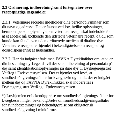
2.3 Ordinering, indberetning samt fortegnelser over
receptpligtige lægemidler
2.3.1. Veterinære recepter indeholder dine personoplysninger som
dit navn og adresse. Det er fastsat ved lov, hvilke oplysninger,
herunder personoplysninger, en veterinær recept skal indeholde for,
at et apotek må godkende den udstedte veterinære recept, og du som
kunde kan få udleveret den ordinerede medicin til dit/dine dyr.
Veterinære recepter er hjemlet i bekendtgørelse om recepter og
dosisdispensering af lægemidler.
2.3.2. Har du indgået aftale med FAVNA Dyreklinikker om, at vi er
din besætningsdyrlæge, da vil der ske indberetning af persondata på
dig samt identifikationsoplysninger på dine dyr til Dyrlægeregistret
VetReg i Fødevarestyrelsen. Det er hjemlet ved lov*, at
sundhedsrådgivningsaftaler for kvæg, svin og mink, der er indgået
mellem dig og FAVNA Dyreklinikker, skal indberettes i
Dyrlægeregistret VetReg i Fødevarestyrelsen.
*) Lovhjemlen er bekendtgørelse om sundhedsrådgivningsaftaler for
kvægbesætninger, bekendtgørelse om sundhedsrådgivningsaftaler
for svinebesætninger og bekendtgørelse om obligatorisk
sundhedsrådgivning i minkfarme.