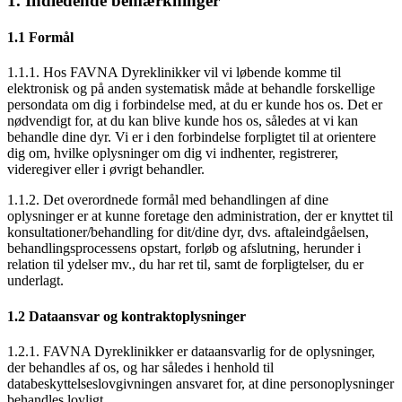
1. Indledende bemærkninger
1.1 Formål
1.1.1. Hos FAVNA Dyreklinikker vil vi løbende komme til
elektronisk og på anden systematisk måde at behandle forskellige
persondata om dig i forbindelse med, at du er kunde hos os. Det er
nødvendigt for, at du kan blive kunde hos os, således at vi kan
behandle dine dyr. Vi er i den forbindelse forpligtet til at orientere
dig om, hvilke oplysninger om dig vi indhenter, registrerer,
videregiver eller i øvrigt behandler.
1.1.2. Det overordnede formål med behandlingen af dine
oplysninger er at kunne foretage den administration, der er knyttet til
konsultationer/behandling for dit/dine dyr, dvs. aftaleindgåelsen,
behandlingsprocessens opstart, forløb og afslutning, herunder i
relation til ydelser mv., du har ret til, samt de forpligtelser, du er
underlagt.
1.2 Dataansvar og kontraktoplysninger
1.2.1. FAVNA Dyreklinikker er dataansvarlig for de oplysninger,
der behandles af os, og har således i henhold til
databeskyttelseslovgivningen ansvaret for, at dine personoplysninger
behandles lovligt.