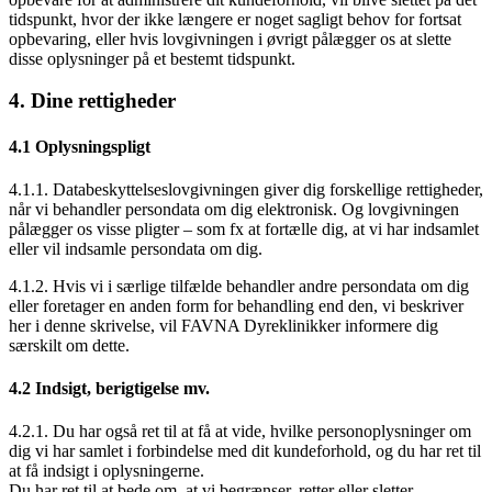
tidspunkt, hvor der ikke længere er noget sagligt behov for fortsat
opbevaring, eller hvis lovgivningen i øvrigt pålægger os at slette
disse oplysninger på et bestemt tidspunkt.
4. Dine rettigheder
4.1 Oplysningspligt
4.1.1. Databeskyttelseslovgivningen giver dig forskellige rettigheder,
når vi behandler persondata om dig elektronisk. Og lovgivningen
pålægger os visse pligter – som fx at fortælle dig, at vi har indsamlet
eller vil indsamle persondata om dig.
4.1.2. Hvis vi i særlige tilfælde behandler andre persondata om dig
eller foretager en anden form for behandling end den, vi beskriver
her i denne skrivelse, vil FAVNA Dyreklinikker informere dig
særskilt om dette.
4.2 Indsigt, berigtigelse mv.
4.2.1. Du har også ret til at få at vide, hvilke personoplysninger om
dig vi har samlet i forbindelse med dit kundeforhold, og du har ret til
at få indsigt i oplysningerne.
Du har ret til at bede om, at vi begrænser, retter eller sletter