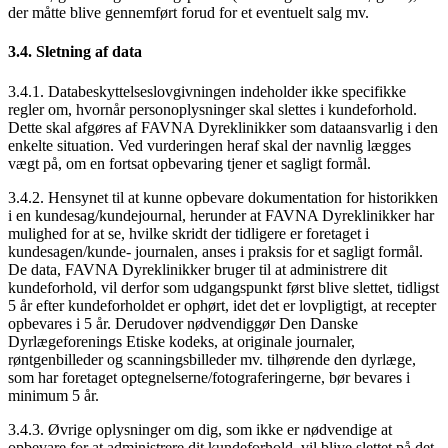
der måtte blive gennemført forud for et eventuelt salg mv.
3.4. Sletning af data
3.4.1. Databeskyttelseslovgivningen indeholder ikke specifikke
regler om, hvornår personoplysninger skal slettes i kundeforhold.
Dette skal afgøres af FAVNA Dyreklinikker som dataansvarlig i den
enkelte situation. Ved vurderingen heraf skal der navnlig lægges
vægt på, om en fortsat opbevaring tjener et sagligt formål.
3.4.2. Hensynet til at kunne opbevare dokumentation for historikken
i en kundesag/kundejournal, herunder at FAVNA Dyreklinikker har
mulighed for at se, hvilke skridt der tidligere er foretaget i
kundesagen/kunde- journalen, anses i praksis for et sagligt formål.
De data, FAVNA Dyreklinikker bruger til at administrere dit
kundeforhold, vil derfor som udgangspunkt først blive slettet, tidligst
5 år efter kundeforholdet er ophørt, idet det er lovpligtigt, at recepter
opbevares i 5 år. Derudover nødvendiggør Den Danske
Dyrlægeforenings Etiske kodeks, at originale journaler,
røntgenbilleder og scanningsbilleder mv. tilhørende den dyrlæge,
som har foretaget optegnelserne/fotograferingerne, bør bevares i
minimum 5 år.
3.4.3. Øvrige oplysninger om dig, som ikke er nødvendige at
opbevare for at administrere dit kundeforhold, vil blive slettet på det