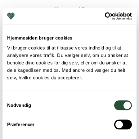
Nyvang 15
5500 Middelfart
Hjemmesiden bruger cookies
+45 64 41 50 41
Vi bruger cookies til at tilpasse vores indhold og til at
middelfart@favna.dk
analysere vores trafik. Du vælger selv, om du ønsker at
beholde dine cookies for dig selv, eller om du ønsker at
dele kagedåsen med os. Med andre ord vælger du helt
selv, hvilke cookies du accepterer.
Samtykkevalg
Nødvendig
Præferencer