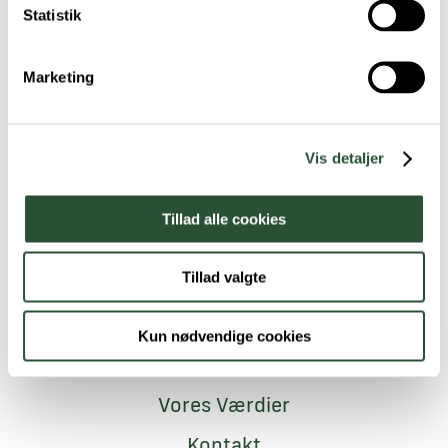
Statistik
Tilmeld dig nyhedsbrevet
Marketing
Vis detaljer
Tillad alle cookies
Tillad valgte
Navigation
Medarbejdere
Kun nødvendige cookies
Job i FAVNA
Vores Værdier
Kontakt