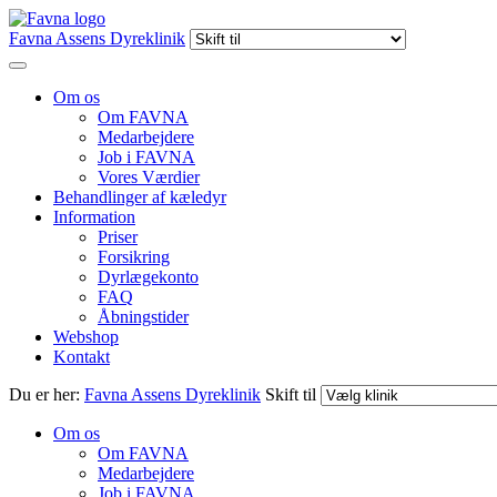
Favna Assens Dyreklinik
Om os
Om FAVNA
Medarbejdere
Job i FAVNA
Vores Værdier
Behandlinger af kæledyr
Information
Priser
Forsikring
Dyrlægekonto
FAQ
Åbningstider
Webshop
Kontakt
Du er her:
Favna Assens Dyreklinik
Skift til
Om os
Om FAVNA
Medarbejdere
Job i FAVNA