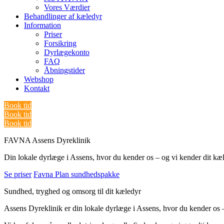
Vores Værdier
Behandlinger af kæledyr
Information
Priser
Forsikring
Dyrlægekonto
FAQ
Åbningstider
Webshop
Kontakt
Book tid
Book tid
Book tid
FAVNA Assens Dyreklinik
Din lokale dyrlæge i Assens, hvor du kender os – og vi kender dit kæ
Se priser
Favna Plan sundhedspakke
Sundhed, tryghed og omsorg til dit kæledyr
Assens Dyreklinik er din lokale dyrlæge i Assens, hvor du kender os –