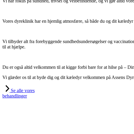
Vi har fokus på sundhed, trivsel og velbefindende, og vi gør altid vor
Vores dyreklinik har en hjemlig atmosfære, så både du og dit kæledyr ka
Vi tilbyder alt fra forebyggende sundhedsundersøgelser og vaccinatione
til at hjælpe.
Du er også altid velkommen til at kigge forbi bare for at hilse på – D
Vi glæder os til at byde dig og dit kæledyr velkommen på Assens Dyr
Se alle vores
behandlinger