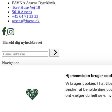
FAVNA Assens Dyreklinik
Torø Huse Vej 10
5610 Assens
+45 64 71 33 33
assens@favna.dk
Tilmeld dig nyhedsbrevet
Navigation
Medarbejdere
Hjemmesiden bruger coo
Job i FAVNA
Vores Værdier
Vi bruger cookies til at ti
Kontakt
ønsker at beholde dine co
Navigation
ord vælger du helt selv, h
Behandlinger af kæledyr
Åbningstider
Information