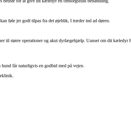
es bedste for at give dit kæledyr en omsorgsfuld behandling.
n føle jer godt tilpas fra det øjeblik, I træder ind ad døren.
r til større operationer og akut dyrlægehjælp. Uanset om dit kæledyr har
in hund får naturligvis en godbid med på vejen.
eklinik.