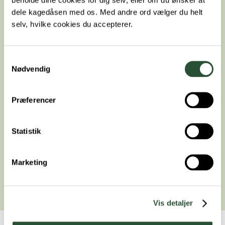
dele kagedåsen med os. Med andre ord vælger du helt
selv, hvilke cookies du accepterer.
Samtykkevalg
Nødvendig
Præferencer
Hvordan får jeg fat i en rekvisition
Statistik
til DKK?
Marketing
Vis detaljer