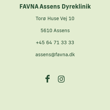
FAVNA Assens Dyreklinik
Torø Huse Vej 10
5610 Assens
+45 64 71 33 33
assens@favna.dk