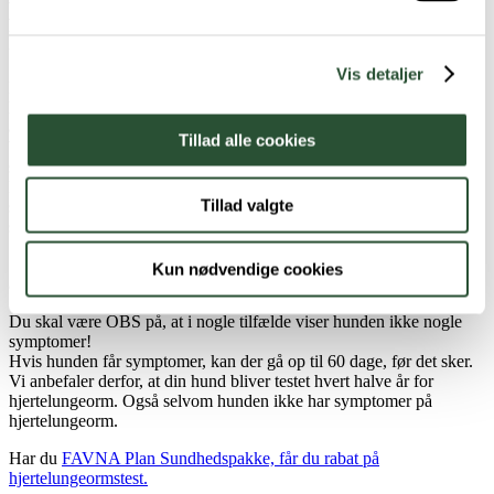
Hvordan bliver min hund smittet med
hjertelungeorm?
Vis detaljer
Når larverne fra hjertelungeorm bliver udskilt via afføring bliver
larverne optaget af snegle, som bevæger sig rundt på hundens
afføring (hundelorten). Herefter udvikler larverne sig i sneglene. De
Tillad alle cookies
bliver smitsomme og smitter de hunde, som kommer i kontakt med
sneglene for eksempel ved at hunden spiser eller slikker på en snegl.
Eller drikker fra en vandpyt med en snegl i. Hunden kan også blive
Tillad valgte
smittet med hjertelungeorm hvis hunden spiser lidt græs, hvorpå der
sidder en lille snegl, som vi ikke opdager.
Smitterisikoen er størst i løbet af foråret, hvor sneglene er mest
Kun nødvendige cookies
aktive, og græsset smager sødt.
Du skal være OBS på, at i nogle tilfælde viser hunden ikke nogle
symptomer!
Hvis hunden får symptomer, kan der gå op til 60 dage, før det sker.
Vi anbefaler derfor, at din hund bliver testet hvert halve år for
hjertelungeorm. Også selvom hunden ikke har symptomer på
hjertelungeorm.
Har du
FAVNA Plan Sundhedspakke, får du rabat på
hjertelungeormstest.