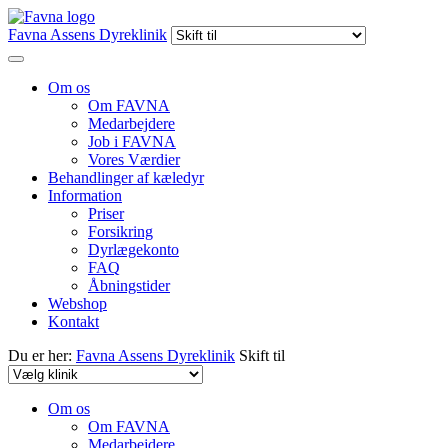
Favna Assens Dyreklinik
Om os
Om FAVNA
Medarbejdere
Job i FAVNA
Vores Værdier
Behandlinger af kæledyr
Information
Priser
Forsikring
Dyrlægekonto
FAQ
Åbningstider
Webshop
Kontakt
Du er her:
Favna Assens Dyreklinik
Skift til
Om os
Om FAVNA
Medarbejdere