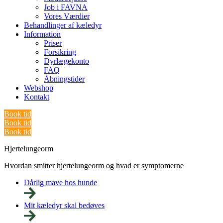
Job i FAVNA
Vores Værdier
Behandlinger af kæledyr
Information
Priser
Forsikring
Dyrlægekonto
FAQ
Åbningstider
Webshop
Kontakt
Book tid
Book tid
Book tid
Hjertelungeorm
Hvordan smitter hjertelungeorm og hvad er symptomerne
Dårlig mave hos hunde
Mit kæledyr skal bedøves