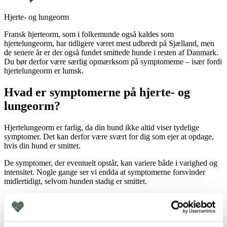
Hjerte- og lungeorm
Fransk hjerteorm, som i folkemunde også kaldes som
hjertelungeorm, har tidligere været mest udbredt på Sjælland, men
de senere år er der også fundet smittede hunde i resten af Danmark.
Du bør derfor være særlig opmærksom på symptomerne – især fordi
hjertelungeorm er lumsk.
Hvad er symptomerne på hjerte- og
lungeorm?
Hjertelungeorm er farlig, da din hund ikke altid viser tydelige
symptomer. Det kan derfor være svært for dig som ejer at opdage,
hvis din hund er smittet.
De symptomer, der eventuelt opstår, kan variere både i varighed og
intensitet. Nogle gange ser vi endda at symptomerne forsvinder
midlertidigt, selvom hunden stadig er smittet.
Af den grund anbefaler vi, at din hund testes for hjertelungeorm to
gange om året, især hvis I opholder jer i områder med høj
smitterisiko (hvor mange hunde kommer eller mange hunde er
samlet).