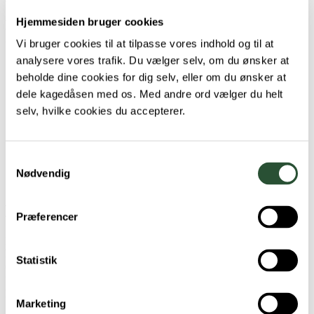
Hjemmesiden bruger cookies
Hvad er tegnene på hjertelungeorm hos hund
(fransk hjerteorm)?
Vi bruger cookies til at tilpasse vores indhold og til at
analysere vores trafik. Du vælger selv, om du ønsker at
Hoste
beholde dine cookies for dig selv, eller om du ønsker at
Åndenød, stakåndethed eller anden besværet vejrtrækning
Vedvarende blødning – selv fra småskrammer
dele kagedåsen med os. Med andre ord vælger du helt
Nedstemthed hos hunden
selv, hvilke cookies du accepterer.
Nedsat evne til motion
Træthed
Nedsat balanceevne
Opkast og diarré
Samtykkevalg
Blege slimhinder
Nødvendig
Lammelse
Hvad er hjertelungeorm?
Præferencer
Hjertelungeorm er en parasit, der lever og formerer sig i hundens
hjertekammer. Larverne fra hjertelungeorm bevæger sig via blodet
Statistik
over i lungerne, hvilket kan føre til hoste, da hunden forsøger at
fjerne larverne. Vandringen fra hjerte til lunger kan medføre skader
på både hjertet og lungerne.
Marketing