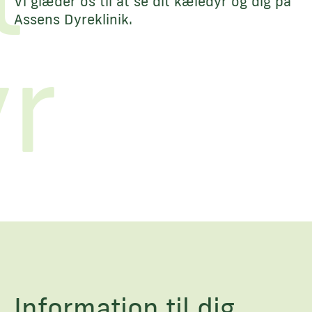
Vi glæder os til at se dit kæledyr og dig på
Assens Dyreklinik.
r
Information til dig