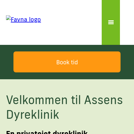
Book tid
Velkommen til Assens
Dyreklinik
En privatejet dyreklinik