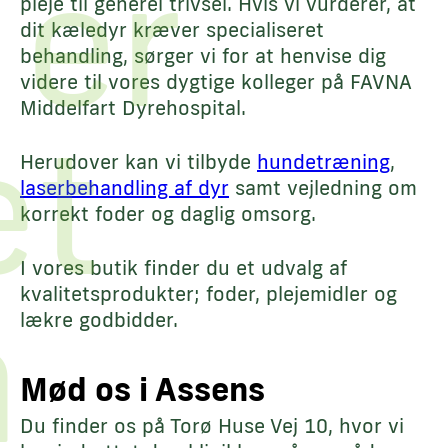
 er
pleje til generel trivsel. Hvis vi vurderer, at
dit kæledyr kræver specialiseret
behandling, sørger vi for at henvise dig
videre til vores dygtige kolleger på FAVNA
Middelfart Dyrehospital.
æt
Herudover kan vi tilbyde
hundetræning
,
laserbehandling af dyr
samt vejledning om
korrekt foder og daglig omsorg.
I vores butik finder du et udvalg af
å
kvalitetsprodukter; foder, plejemidler og
lækre godbidder.
Mød os i Assens
Du finder os på Torø Huse Vej 10, hvor vi