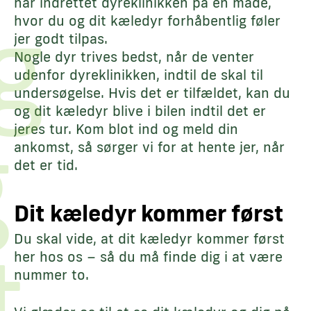
g
har indrettet dyreklinikken på en måde,
hvor du og dit kæledyr forhåbentlig føler
jer godt tilpas.
Nogle dyr trives bedst, når de venter
udenfor dyreklinikken, indtil de skal til
undersøgelse. Hvis det er tilfældet, kan du
og dit kæledyr blive i bilen indtil det er
g
jeres tur. Kom blot ind og meld din
ankomst, så sørger vi for at hente jer, når
det er tid.
Dit kæledyr kommer først
t
Du skal vide, at dit kæledyr kommer først
her hos os – så du må finde dig i at være
nummer to.