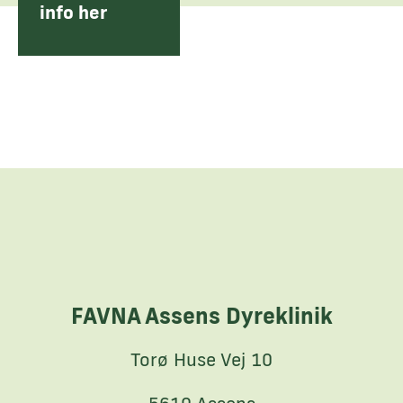
info her
FAVNA Assens Dyreklinik
Torø Huse Vej 10