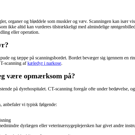
ogler, organer og bløddele som muskler og væv. Scanningen kan især v
som ikke altid kan vurderes tilstrækkeligt med almindelige røntgenbilled
ling eller operation.
yr?
 pude og tæppe på scanningsbordet. Bordet bevæger sig igennem en ringfo
 CT-scanning af
kæledyr i narkose
.
 jeg være opmærksom på?
stende på dyrehospitalet. CT-scanning foregår ofte under bedøvelse, og 
 anbefaler vi typisk følgende:
isning
dmindre dyrlægen eller veterinærsygeplejersken har givet andre instru