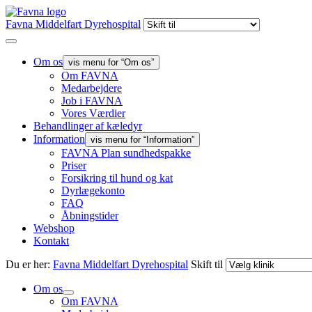
Favna Middelfart Dyrehospital
Om os
vis menu for “Om os”
Om FAVNA
Medarbejdere
Job i FAVNA
Vores Værdier
Behandlinger af kæledyr
Information
vis menu for “Information”
FAVNA Plan sundhedspakke
Priser
Forsikring til hund og kat
Dyrlægekonto
FAQ
Åbningstider
Webshop
Kontakt
Du er her:
Favna Middelfart Dyrehospital
Skift til
Om os
Om FAVNA