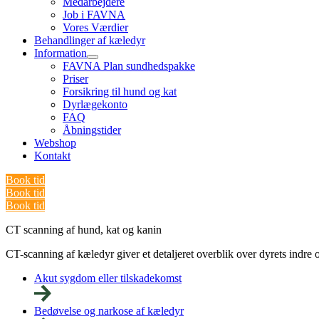
Medarbejdere
Job i FAVNA
Vores Værdier
Behandlinger af kæledyr
Information
FAVNA Plan sundhedspakke
Priser
Forsikring til hund og kat
Dyrlægekonto
FAQ
Åbningstider
Webshop
Kontakt
Book tid
Book tid
Book tid
CT scanning af hund, kat og kanin
CT-scanning af kæledyr giver et detaljeret overblik over dyrets indre 
Akut sygdom eller tilskadekomst
Bedøvelse og narkose af kæledyr