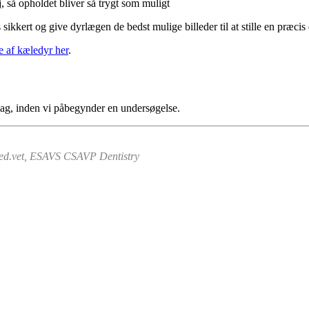
, så opholdet bliver så trygt som muligt
ikkert og give dyrlægen de bedst mulige billeder til at stille en præc
e af kæledyr her
.
lag, inden vi påbegynder en undersøgelse.
med.vet, ESAVS CSAVP Dentistry