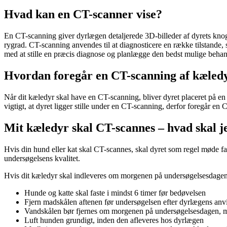
Hvad kan en CT-scanner vise?
En CT-scanning giver dyrlægen detaljerede 3D-billeder af dyrets kn
rygrad. CT-scanning anvendes til at diagnosticere en række tilstande, 
med at stille en præcis diagnose og planlægge den bedst mulige behand
Hvordan foregår en CT-scanning af kæled
Når dit kæledyr skal have en CT-scanning, bliver dyret placeret på en
vigtigt, at dyret ligger stille under en CT-scanning, derfor foregår en
Mit kæledyr skal CT-scannes – hvad skal
Hvis din hund eller kat skal CT-scannes, skal dyret som regel møde fa
undersøgelsens kvalitet.
Hvis dit kæledyr skal indleveres om morgenen på undersøgelsesdagen,
Hunde og katte skal faste i mindst 6 timer før bedøvelsen
Fjern madskålen aftenen før undersøgelsen efter dyrlægens anv
Vandskålen bør fjernes om morgenen på undersøgelsesdagen, me
Luft hunden grundigt, inden den afleveres hos dyrlægen