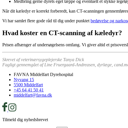
Medbring gerne dyrets eget tæppe og eventuelt et stykke legetøj
Når dit kæledyr er korrekt forberedt, kan CT-scanningen gennemføres s
Vi har samlet flere gode råd til dig under punktet
bedøvelse og narkos
Hvad koster en CT-scanning af kæledyr?
Prisen afhænger af undersøgelsens omfang. Vi giver altid et prisovers
Skrevet af veterinærsygeplejerske Tanya Dick
Fagligt gennemgået af Line Fruergaard-Andreasen, dyrlæge, cand.
FAVNA Middelfart Dyrehospital
Nyvang 15
5500 Middelfart
+45 64 41 50 41
middelfart@favna.dk
Tilmeld dig nyhedsbrevet