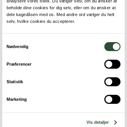
analysere vores trafik. Du vælger selv, om du ønsker at
og efterfølgende godkende betalingen med
beholde dine cookies for dig selv, eller om du ønsker at
MitID.
dele kagedåsen med os. Med andre ord vælger du helt
selv, hvilke cookies du accepterer.
Hvad koster det at have en
dyrlægekonto?
Samtykkevalg
Nødvendig
Du har mulighed for at dele din regning op
i 12, 24 og 36 afdrag/måneder. Det koster
Præferencer
29 kroner pr. måned de første 24 måneder
herefter bliver der pålagt renter. Du har
Statistik
altid mulighed for at indfri lånet hurtigere,
hvis du ønsker det.
Marketing
Se vilkårene for
Dyrlægekonto hos Resurs
Bank her
.
Vis detaljer