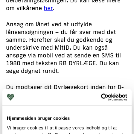
delbetalingsløsningen. Du kan læse mere
om vilkårene
her
.
Ansøg om lånet ved at udfylde
låneansøgningen – du får svar med det
samme. Herefter skal du godkende og
underskrive med MitID. Du kan også
ansøge via mobil ved at sende en SMS til
1980 med teksten RB DYRLÆGE. Du kan
søge døgnet rundt.
Du modtager dit Dyrlægekort inden for 8-
12 hverdage. Kortet indeholder din lånte
kredit, og kan benyttes hos os. Hvis du
ikke har modtaget kortet endnu, men er
godkendt af Resurs Bank, har du mulighed
Hjemmesiden bruger cookies
for at betale din dyrlægeregning her og nu
Vi bruger cookies til at tilpasse vores indhold og til at
blot ved at oplyse dit personnummer til os,