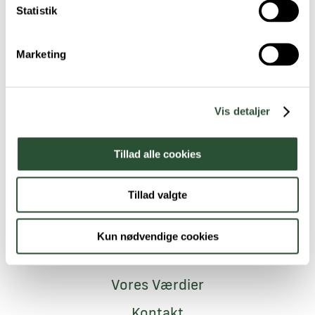
Statistik
Tilmeld dig nyhedsbrevet
Marketing
Vis detaljer
Tillad alle cookies
Tillad valgte
Navigation
Medarbejdere
Kun nødvendige cookies
Job i FAVNA
Vores Værdier
Kontakt