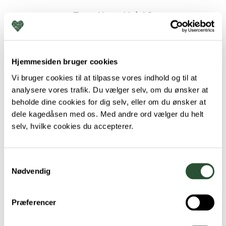
Torø Huse Vej 10
5610 Assens
Hjemmesiden bruger cookies
+45 64 71 33 33
Vi bruger cookies til at tilpasse vores indhold og til at
assens@favna.dk
analysere vores trafik. Du vælger selv, om du ønsker at
beholde dine cookies for dig selv, eller om du ønsker at
dele kagedåsen med os. Med andre ord vælger du helt
selv, hvilke cookies du accepterer.
Samtykkevalg
Nødvendig
Præferencer