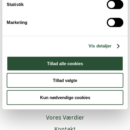
Statistik
Tilmeld dig nyhedsbrevet
Marketing
Vis detaljer
Tillad alle cookies
Tillad valgte
Navigation
Medarbejdere
Kun nødvendige cookies
Job i FAVNA
Vores Værdier
Kontakt