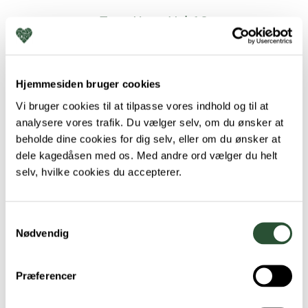
Torø Huse Vej 10
5610 Assens
Hjemmesiden bruger cookies
+45 64 71 33 33
Vi bruger cookies til at tilpasse vores indhold og til at
assens@favna.dk
analysere vores trafik. Du vælger selv, om du ønsker at
beholde dine cookies for dig selv, eller om du ønsker at
dele kagedåsen med os. Med andre ord vælger du helt
selv, hvilke cookies du accepterer.
Samtykkevalg
Nødvendig
Præferencer