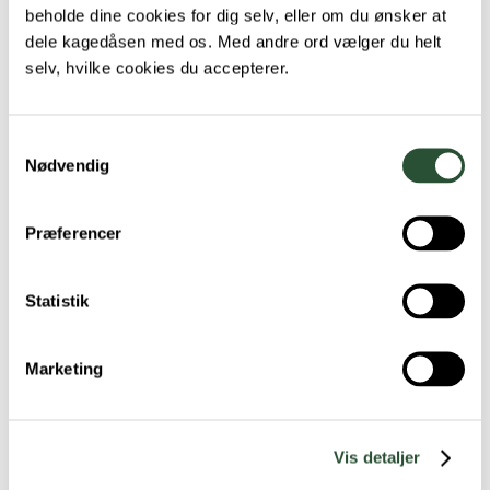
beholde dine cookies for dig selv, eller om du ønsker at
MitID.
dele kagedåsen med os. Med andre ord vælger du helt
selv, hvilke cookies du accepterer.
Hvad koster det at have en
dyrlægekonto?
Samtykkevalg
Nødvendig
Du har mulighed for at dele din regning op
i 12, 24 og 36 afdrag/måneder. Det koster
29 kroner pr. måned de første 24 måneder
Præferencer
herefter bliver der pålagt renter. Du har
altid mulighed for at indfri lånet hurtigere,
Statistik
hvis du ønsker det.
Marketing
Se vilkårene for
Dyrlægekonto hos Resurs
Bank her
.
Vis detaljer