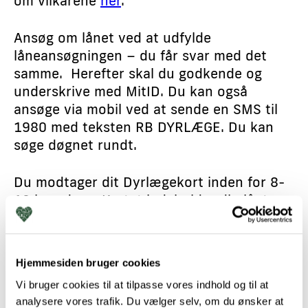
om vilkårene
her
.
Ansøg om lånet ved at udfylde
låneansøgningen – du får svar med det
samme. Herefter skal du godkende og
underskrive med MitID. Du kan også
ansøge via mobil ved at sende en SMS til
1980 med teksten RB DYRLÆGE. Du kan
søge døgnet rundt.
Du modtager dit Dyrlægekort inden for 8-
12 hverdage. Kortet indeholder din lånte
kredit, og kan benyttes hos os. Hvis du
ikke har modtaget kortet endnu, men er
godkendt af Resurs Bank, har du mulighed
Hjemmesiden bruger cookies
for at betale din dyrlægeregning her og nu
Vi bruger cookies til at tilpasse vores indhold og til at
blot ved at oplyse dit personnummer til os,
analysere vores trafik. Du vælger selv, om du ønsker at
og efterfølgende godkende betalingen med