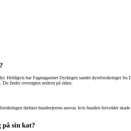
?
ledyr. Heldigvis har Fagmagasinet Dyrlægen samlet dyreforsikringer fra D
. Du finder oversigten nederst på siden.
arsforsikringen dækker hundeejerens ansvar, hvis hunden forvolder skade 
 på sin kat?​