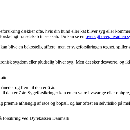
forsikring dækker ofte, hvis din hund eller kat bliver syg eller kommer t
rskelligt fra selskab til selskab. Du kan se en
oversigt over, hvad en 
an blive en bekostelig affære, men er sygeforsikringen tegnet, spiller 
en kronisk sygdom eller pludselig bliver syg. Men det sker desværre, og i
atte.
måneder og frem til den er 6 år.
 til den er 7 år. Sygeforsikringer kan enten være livsvarige eller ophøre,
g præmie afhængig af race og bopæl, og har oftest en selvrisiko på mellem
 på forsikring ved Dyrekassen Danmark.