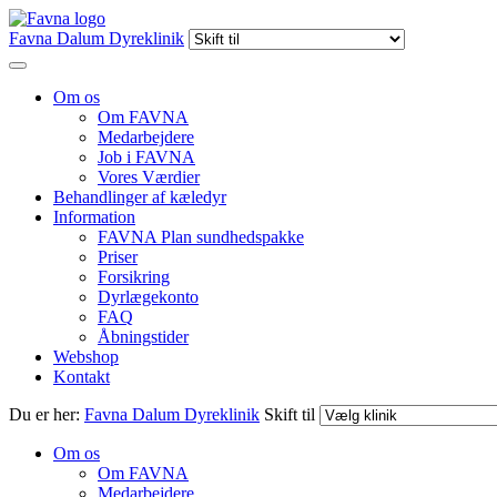
Favna Dalum Dyreklinik
Om os
Om FAVNA
Medarbejdere
Job i FAVNA
Vores Værdier
Behandlinger af kæledyr
Information
FAVNA Plan sundhedspakke
Priser
Forsikring
Dyrlægekonto
FAQ
Åbningstider
Webshop
Kontakt
Du er her:
Favna Dalum Dyreklinik
Skift til
Om os
Om FAVNA
Medarbejdere