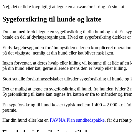
Nej, det er ikke lovpligtigt at tegne en ansvarsforsikring på sin kat.
​Sygeforsikring til hunde og katte
Du kan med fordel tegne en sygeforsikring til din hund og kat. En syge
betale en del af dyrlægeregningen. Hvad en sygeforsikring dækker er fo
Et dyrlægebesøg uden for åbningstiden eller en kompliceret operation k
på det vigtigste, nemlig at din hund eller kat bliver rask igen.
Ingen forventer, at deres hvalp eller killing vil komme til at lide af 
på din hund eller kat, gerne allerede mens den er hvalp eller killing.
Stort set alle forsikringsselskaber tilbyder sygeforsikring til hunde og k
Det er muligt at tegne en sygeforsikring til hund, fra hunden fylder 2 
Sygeforsikring til katte kan tegnes fra katten er fra to måneder og frem
En sygeforsikring til hund koster typisk mellem 1.400 – 2.000 kr. i årli
præmie.
Har din hund eller kat en
FAVNA Plan sundhedspakke
, får du rabat