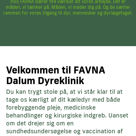
Hos FAVNA bærer fire værdier alt vores arbejde. Det er
måden, vi tænker på. Måden, vi møder dig på. Og de sætter
rammen for vores tilgang til dyr, mennesker og dyrlægefaget.
Velkommen til FAVNA
Dalum Dyreklinik
Du kan trygt stole på, at vi står klar til at
tage os kærligt af dit kæledyr med både
forebyggende pleje, medicinske
behandlinger og kirurgiske indgreb. Uanset
om det drejer sig om en
sundhedsundersøgelse og vaccination af