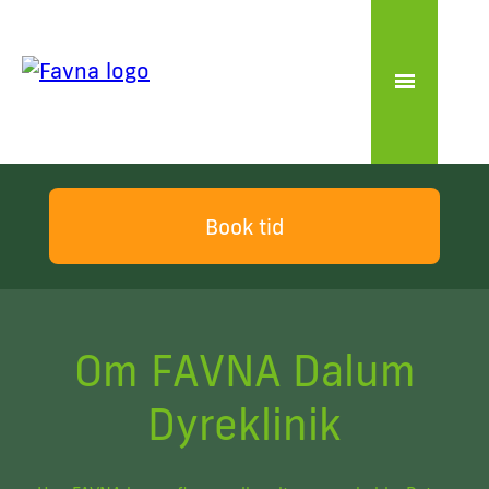
Book tid
Om FAVNA Dalum
Dyreklinik