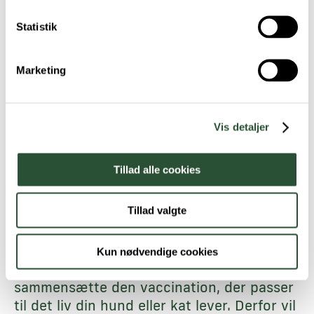
slikkemåtte, som ofte får, særligt hundene,
til at glemme alt, hvad der sker omkring
Statistik
dem.
Marketing
Kloklip / negleklip hund uden narkose
280,-
Kloklip / negleklip kat uden narkose
280,-
Kloklip / negleklip kanin uden narkose
280,-
Vis detaljer
Vaccination og
sundhedsundersøgelse hund,
Tillad alle cookies
kat og kanin
Tillad valgte
Priser på vaccination og
sundhedsundersøgelse er afhængig af,
hvilke vaccination din hund, kat eller kanin
Kun nødvendige cookies
skal have. Sammen med dig vil vi
sammensætte den vaccination, der passer
til det liv din hund eller kat lever. Derfor vil