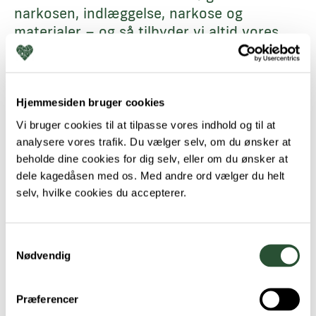
narkosen, indlæggelse, narkose og
materialer – og så tilbyder vi altid vores
narkose-patienter lidt at spise, inden de
bliver sendt hjem.
Hjemmesiden bruger cookies
Tandrens, tandpolering og tandrøntgen hund
3800,-
Tandrens, tandpolering og tandrøntgen kat
2800,-
Vi bruger cookies til at tilpasse vores indhold og til at
analysere vores trafik. Du vælger selv, om du ønsker at
Kloklip uden bedøvelse
beholde dine cookies for dig selv, eller om du ønsker at
dele kagedåsen med os. Med andre ord vælger du helt
Hvis din hund og kat er tryg ved at få
selv, hvilke cookies du accepterer.
klippet negle (kloklip) foregår det uden
bedøvelse. Vi tager os selvfølgelig god tid.
Samtykkevalg
Nogle hunde har lige brug for en lille pause
Nødvendig
ind i mellem. Pausen bruger vi på at nusse
og give godbidder. For at skabe yderligere
tryghed tilbyder vi også brug af
Præferencer