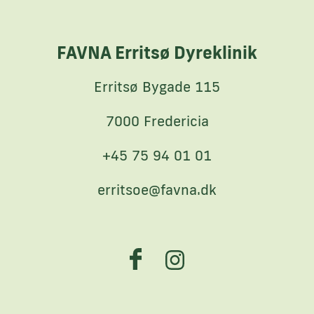
FAVNA Erritsø Dyreklinik
Erritsø Bygade 115
7000 Fredericia
+45 75 94 01 01
erritsoe@favna.dk