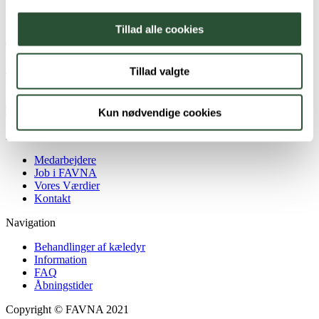
+45 75 94 01 01
erritsoe@favna.dk
Tillad alle cookies
Tillad valgte
Tilmeld dig nyhedsbrevet
Kun nødvendige cookies
Navigation
Medarbejdere
Job i FAVNA
Vores Værdier
Kontakt
Navigation
Behandlinger af kæledyr
Information
FAQ
Åbningstider
Copyright © FAVNA 2021