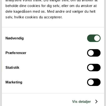
analysere vores trafik. Du vælger selv, om du ønsker at
Medarbejdere
beholde dine cookies for dig selv, eller om du ønsker at
Job i FAVNA
dele kagedåsen med os. Med andre ord vælger du helt
Vores Værdier
Behandlinger af kæledyr
selv, hvilke cookies du accepterer.
Information
FAVNA Plan sundhedspakke
Priser
Forsikring af kæledyr
Samtykkevalg
Dyrlægekonto
Nødvendig
Åbningstider
FAQ
Webshop
Præferencer
Kontakt
Book tid
Book tid
Statistik
Book tid
Tanya Dick
Marketing
FAVNA Erritsø Dyreklinik
Erritsø Bygade 115
Vis detaljer
7000 Fredericia