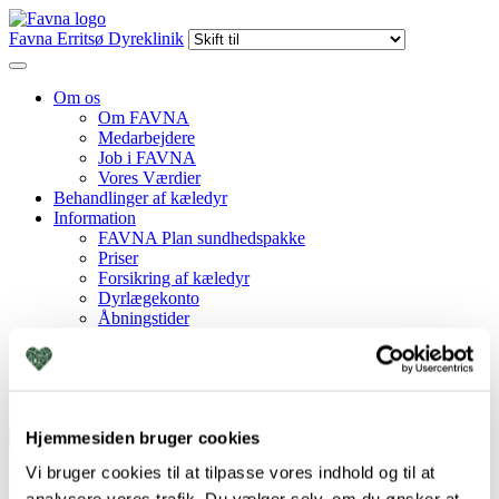
Favna Erritsø Dyreklinik
Om os
Om FAVNA
Medarbejdere
Job i FAVNA
Vores Værdier
Behandlinger af kæledyr
Information
FAVNA Plan sundhedspakke
Priser
Forsikring af kæledyr
Dyrlægekonto
Åbningstider
FAQ
Webshop
Kontakt
Du er her:
Favna Erritsø Dyreklinik
Skift til
Hjemmesiden bruger cookies
Vi bruger cookies til at tilpasse vores indhold og til at
Om os
Om FAVNA