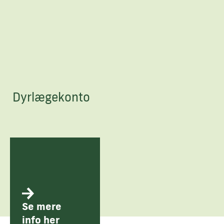
Dyrlægekonto
Se mere
info her