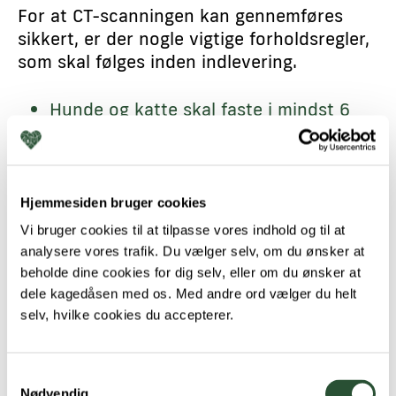
For at CT-scanningen kan gennemføres
sikkert, er der nogle vigtige forholdsregler,
som skal følges inden indlevering.
Hunde og katte skal faste i mindst 6
timer før bedøvelse
Madskålen fjernes aftenen inden, og
vand tages væk tidligt om morgenen
Hjemmesiden bruger cookies
Vi bruger cookies til at tilpasse vores indhold og til at
Hunden bør være luftet, inden den
analysere vores trafik. Du vælger selv, om du ønsker at
afleveres
beholde dine cookies for dig selv, eller om du ønsker at
dele kagedåsen med os. Med andre ord vælger du helt
selv, hvilke cookies du accepterer.
Medbring gerne et tæppe eller et
stykke legetøj, som dit kæledyr kender
hjemmefra
Samtykkevalg
Nødvendig