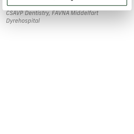
Andreasen, dyrlæge, cand.med.vet, ESAVS
CSAVP Dentistry, FAVNA Middelfart
Dyrehospital